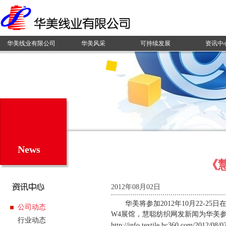
华美线业有限公司
华美风采
可持续发展
资讯中
News
《
2012年08月02日
华美将参加
2012
年
10
月
22-25
日
公司动态
W4
展馆，慧聪纺织网发新闻为华美
行业动态
http://info.textile.hc360.com/2012/08/