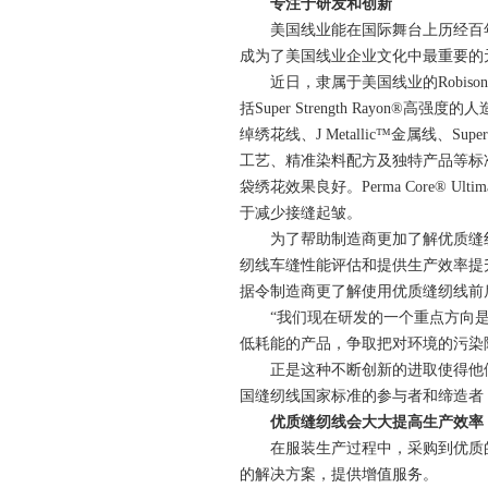
专注于研发和创新
美国线业能在国际舞台上历经百
成为了美国线业企业文化中最重要的
近日，隶属于美国线业的
Robiso
括
Super Strength Rayon®
高强度的人
绰绣花线、
J Metallic
™金属线、
Super
工艺、精准染料配方及独特产品等标
袋绣花效果良好。
Perma Core® Ultim
于减少接缝起皱。
为了帮助制造商更加了解优质缝
纫线车缝性能评估和提供生产效率提
据令制造商更了解使用优质缝纫线前
“我们现在研发的一个重点方向
低耗能的产品，争取把对环境的污染
正是这种不断创新的进取使得他
国缝纫线国家标准的参与者和缔造者
优质缝纫线会大大提高生产效率
在服装生产过程中，采购到优质
的解决方案，提供增值服务。