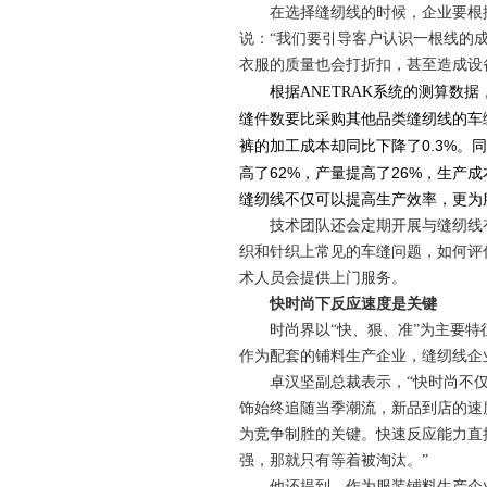
在选择缝纫线的时候，企业要根
说：“我们要引导客户认识一根线的
衣服的质量也会打折扣，甚至造成设
根据
ANETRAK
系统的测算数据
缝件数要比采购其他品类缝纫线的车
0.3%
裤的加工成本却同比下降了
。同
62%
26%
高了
，产量提高了
，生产成
缝纫线不仅可以提高生产效率，更为
技术团队还会定期开展与缝纫线
织和针织上常见的车缝问题，如何评
术人员会提供上门服务。
快时尚下反应速度是关键
时尚界以“快、狠、准”为主要
作为配套的铺料生产企业，缝纫线企
卓汉坚副总裁表示，“快时尚不
饰始终追随当季潮流，新品到店的速
为竞争制胜的关键。快速反应能力直
强，那就只有等着被淘汰。”
他还提到，作为服装铺料生产企