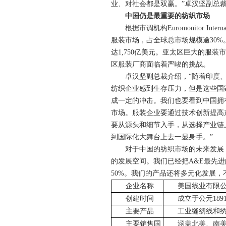
业、对社会都是双赢。”卓汉坚副总
中国仍是最重要的纺织市场
根据市调机构
Euromonitor Interna
服装市场，占全球总市场规模逾
30%
达
1,750
亿美元。亚太区巨大的服装市
区服装厂商面临着严峻的挑战。
卓汉坚副总裁介绍，“随着印度
纺织企业感到生存压力，但是这些国
成一定的冲击。我们也要看到中国拥
市场。服装企业要通过技术创新提高
要从源头和细节入手，从选择产业链
到国际化大舞台上去一显身手。”
对于中国的纺织市场的未来发展
的发展空间。我们已经把
A&E
最先进
50%
。我们的产品还将多元化发展，
企业名称
美国线业有限
创建时间
成立于公元
189
主要产品
工业缝纫线和
主要销售国
涵盖北美、南