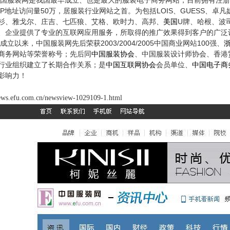
国服装网是我国最早成立、也是最大的服装电子商务网站，目前拥有注册
IP
50
LOIS
GUESS
地址访问量
万，居服装行业网站之首。为包括
、
、卓凡
U
杉、雅戈尔、庄吉、七匹狼、艾格、欧时力、高邦、
美国
牌、哈根、波
、企业提供了专业的互联网应用服务，所取得的推广效果得到客户的广泛
2003/2004/2005
100
成立以来，中国服装网先后荣获
中国商业网站
强、
商务网站等荣誉称号；先后同
中国服装协会
、中国服装设计师协会、香港
行业组织建立了长期合作关系；是
中国互联网协会
会员单位、
中国电子商
影响力！
news.efu.com.cn/newsview-1029109-1.html