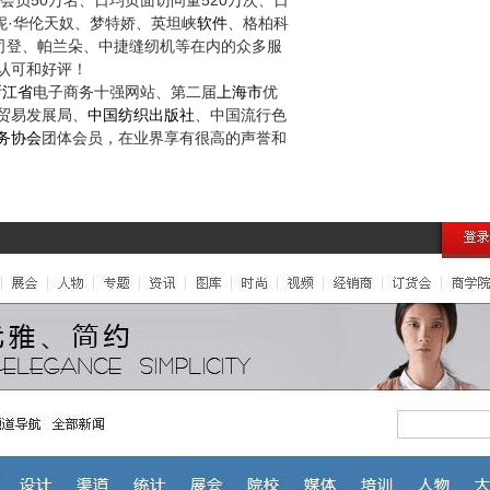
50
520
会员
万名、日均页面访问量
万次、日
·
妮
华伦天奴、梦特娇、英坦峡
软件
、格柏科
司登、帕兰朵、中捷缝纫机等在内的众多服
认可和好评！
浙江省
电子商务十强网站、第二届
上海市
优
贸易发展局、
中国纺织出版社
、中国流行色
务协会
团体会员，在业界享有很高的声誉和